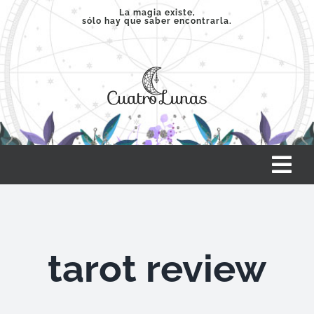
Saltar
La magia existe,
sólo hay que saber encontrarla.
al
contenido
Tog
Nav
INICIO
tarot review
SERVICIOS
CLASES