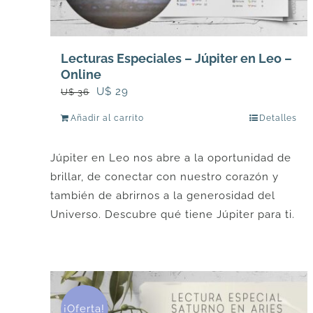
Lecturas Especiales – Júpiter en Leo –
Online
El
El
U$
29
U$
36
precio
precio
Añadir al carrito
Detalles
original
actual
era:
es:
Júpiter en Leo nos abre a la oportunidad de
U$
U$
brillar, de conectar con nuestro corazón y
36.
29.
también de abrirnos a la generosidad del
Universo. Descubre qué tiene Júpiter para ti.
¡Oferta!