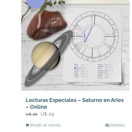
Lecturas Especiales – Saturno en Aries
– Online
El
El
U$
29
U$
36
precio
precio
Añadir al carrito
Detalles
original
actual