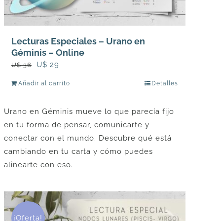
Lecturas Especiales – Urano en
Géminis – Online
El
El
U$
29
U$
36
precio
precio
Añadir al carrito
Detalles
original
actual
era:
es:
Urano en Géminis mueve lo que parecía fijo
U$
U$
en tu forma de pensar, comunicarte y
36.
29.
conectar con el mundo. Descubre qué está
cambiando en tu carta y cómo puedes
alinearte con eso.
¡Oferta!