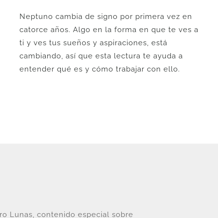
era:
es:
Neptuno cambia de signo por primera vez en
U$
U$
catorce años. Algo en la forma en que te ves a
36.
29.
ti y ves tus sueños y aspiraciones, está
cambiando, así que esta lectura te ayuda a
entender qué es y cómo trabajar con ello.
tro Lunas, contenido especial sobre