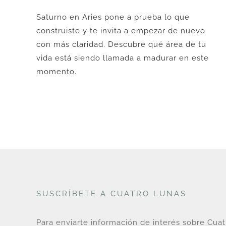
era:
es:
Saturno en Aries pone a prueba lo que
U$
U$
construiste y te invita a empezar de nuevo
36.
29.
con más claridad. Descubre qué área de tu
vida está siendo llamada a madurar en este
momento.
SUSCRÍBETE A CUATRO LUNAS
Para enviarte información de interés sobre Cua