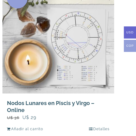
USD
COP
Nodos Lunares en Piscis y Virgo –
Online
El
El
U$
29
U$
36
precio
precio
Añadir al carrito
Detalles
original
actual