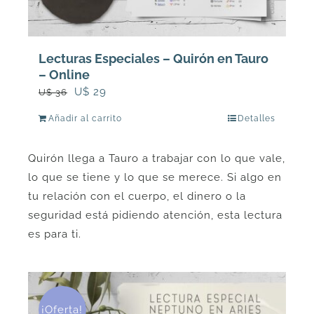
Lecturas Especiales – Quirón en Tauro
– Online
El
El
U$
29
U$
36
precio
precio
Añadir al carrito
Detalles
original
actual
era:
es:
Quirón llega a Tauro a trabajar con lo que vale,
U$
U$
lo que se tiene y lo que se merece. Si algo en
36.
29.
tu relación con el cuerpo, el dinero o la
seguridad está pidiendo atención, esta lectura
es para ti.
¡Oferta!