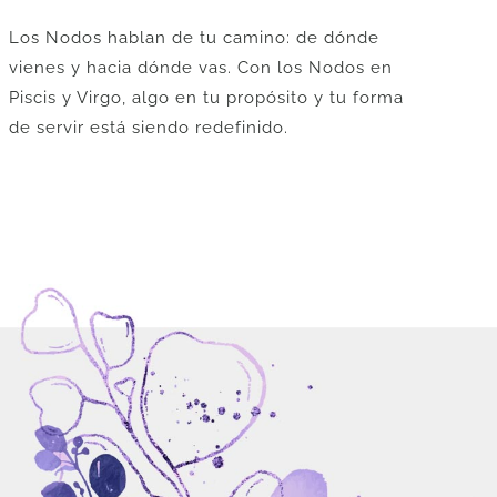
era:
es:
Los Nodos hablan de tu camino: de dónde
U$
U$
vienes y hacia dónde vas. Con los Nodos en
36.
29.
Piscis y Virgo, algo en tu propósito y tu forma
de servir está siendo redefinido.