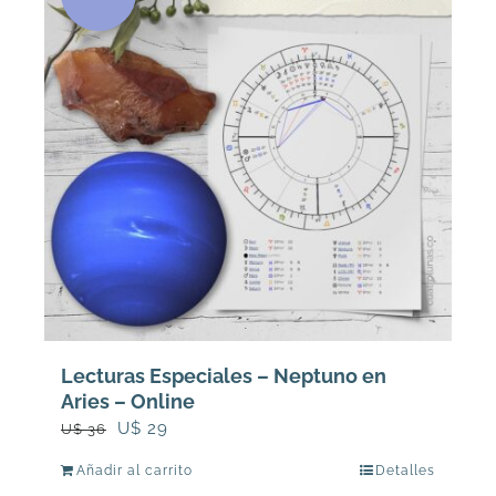
Lecturas Especiales – Neptuno en
Aries – Online
El
El
U$
29
U$
36
precio
precio
Añadir al carrito
Detalles
original
actual