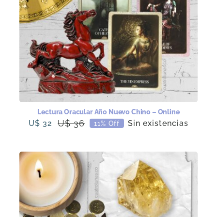
Lectura Oracular Año Nuevo Chino – Online
U$
36
U$
32
Sin existencias
11% Off
El
El
precio
precio
original
actual
era:
es:
U$
U$
36.
32.