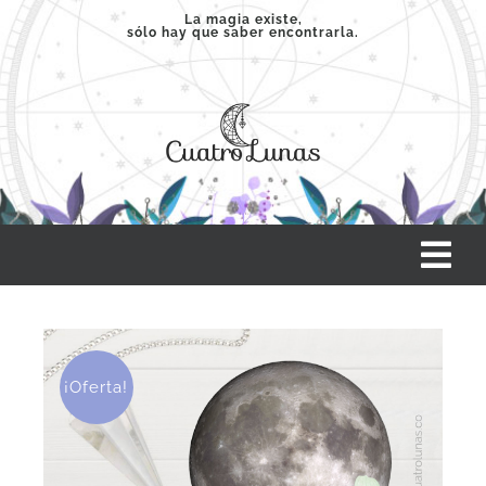
Saltar
La magia existe,
sólo hay que saber encontrarla.
al
contenido
Tog
Nav
INICIO
¡Oferta!
SERVICIOS
CLASES