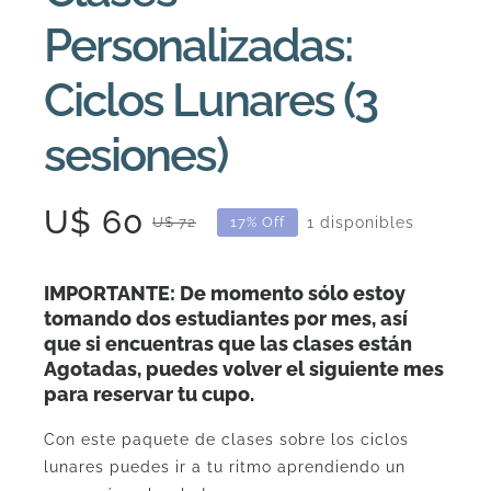
cantidad
Personalizadas:
Ciclos Lunares (3
sesiones)
U$
60
1 disponibles
U$
72
17% Off
El
El
precio
precio
IMPORTANTE: De momento sólo estoy
original
actual
tomando dos estudiantes por mes, así
que si encuentras que las clases están
era:
es:
Agotadas, puedes volver el siguiente mes
U$
U$
para reservar tu cupo.
72.
60.
Con este paquete de clases sobre los ciclos
lunares puedes ir a tu ritmo aprendiendo un