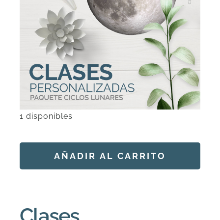
DESCARGAS
PRODUCTOS
ARTÍCULOS
1 disponibles
ACERCA
Clases
CONTACTO
Personalizadas:
AÑADIR AL CARRITO
Ciclos
Lunares
Carrito
Alternative:
(3
sesiones)
Clases