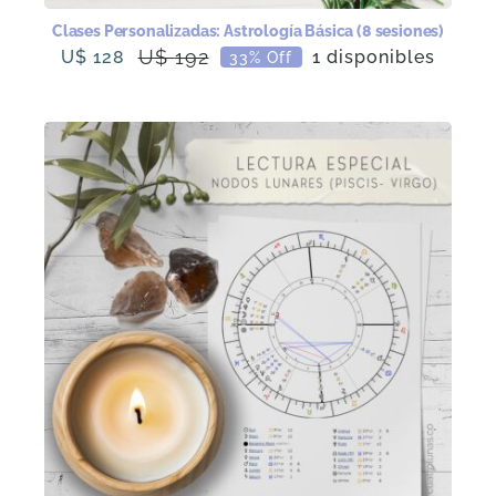
Clases Personalizadas: Astrología Básica (8 sesiones)
U$
192
U$
128
1 disponibles
33% Off
El
El
precio
precio
original
actual
era:
es:
U$
U$
192.
128.