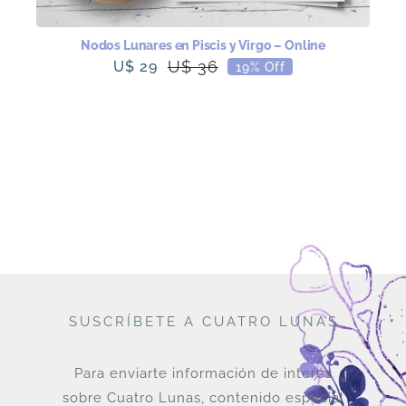
Nodos Lunares en Piscis y Virgo – Online
U$
36
U$
29
19% Off
El
El
precio
precio
original
actual
era:
es:
U$
U$
36.
29.
SUSCRÍBETE A CUATRO LUNAS
Para enviarte información de interés
sobre Cuatro Lunas, contenido especial