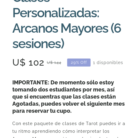
cantidad
Personalizadas:
Arcanos Mayores (6
sesiones)
U$
102
1 disponibles
U$
144
29% Off
El
El
precio
precio
IMPORTANTE: De momento sólo estoy
original
actual
tomando dos estudiantes por mes, así
que si encuentras que las clases están
era:
es:
Agotadas, puedes volver el siguiente mes
U$
U$
para reservar tu cupo.
144.
102.
Con este paquete de clases de Tarot puedes ir a
tu ritmo aprendiendo cómo interpretar los