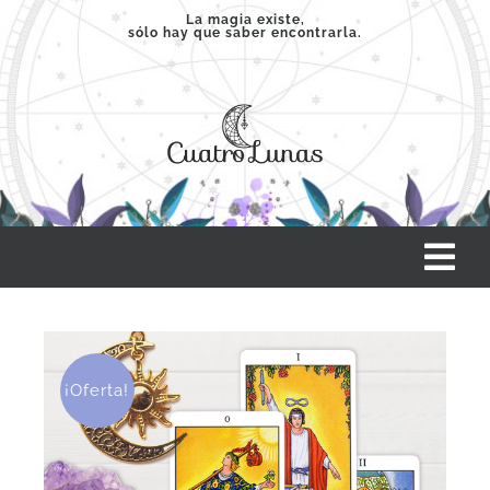
Saltar
La magia existe,
sólo hay que saber encontrarla.
al
contenido
Tog
Nav
INICIO
¡Oferta!
SERVICIOS
CLASES