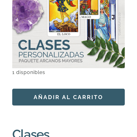
DESCARGAS
PRODUCTOS
ARTÍCULOS
1 disponibles
ACERCA
Clases
CONTACTO
Personalizadas:
AÑADIR AL CARRITO
Arcanos
Mayores
Carrito
Alternative:
(6
sesiones)
Clases