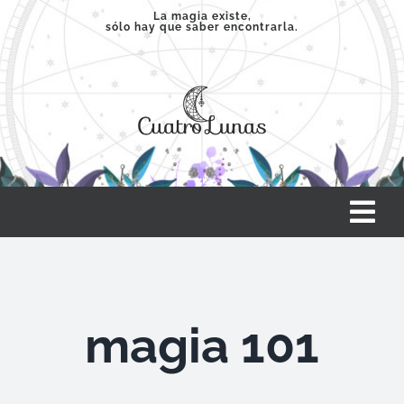
Saltar
La magia existe,
sólo hay que saber encontrarla.
al
contenido
Tog
Nav
INICIO
magia 101
SERVICIOS
CLASES