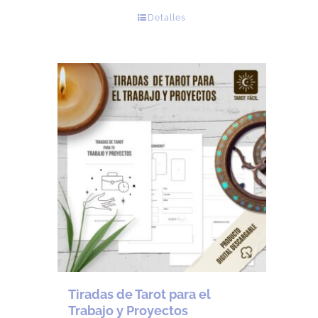
precio
precio
Detalles
original
actual
era:
es:
U$
U$
28.
26.
Tiradas de Tarot para el
Trabajo y Proyectos