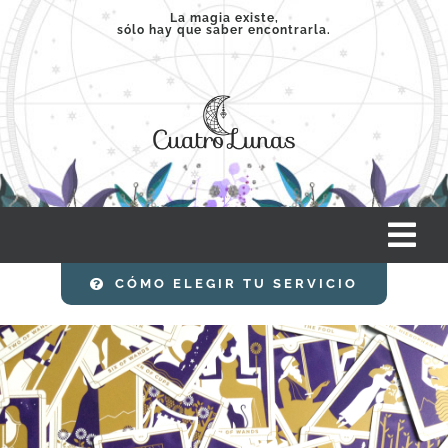
Saltar
La magia existe,
sólo hay que saber encontrarla.
al
contenido
Tog
Nav
CÓMO ELEGIR TU SERVICIO
INICIO
SERVICIOS
CLASES