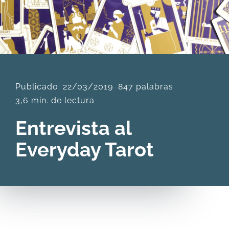
DESCARGAS
PRODUCTOS
Publicado: 22/03/2019
847 palabras
ARTÍCULOS
3,6 min. de lectura
Entrevista al
ACERCA
Everyday Tarot
CONTACTO
Carrito