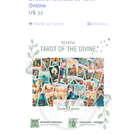
Online
U$
32
Añadir al carrito
Detalles