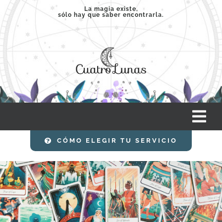
Saltar
La magia existe,
sólo hay que saber encontrarla.
al
contenido
Tog
Nav
CÓMO ELEGIR TU SERVICIO
INICIO
SERVICIOS
CLASES