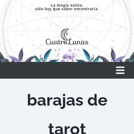
Saltar
La magia existe,
sólo hay que saber encontrarla.
al
contenido
Tog
Nav
INICIO
barajas de
SERVICIOS
tarot
CLASES