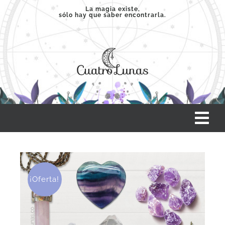
Saltar
La magia existe,
sólo hay que saber encontrarla.
al
contenido
Tog
Nav
INICIO
¡Oferta!
SERVICIOS
CLASES