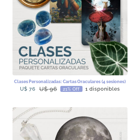
Clases Personalizadas: Cartas Oraculares (4 sesiones)
U$
96
U$
76
1 disponibles
21% Off
El
El
precio
precio
original
actual
era:
es:
U$
U$
96.
76.