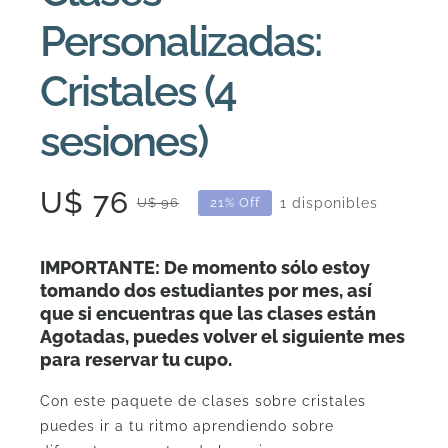
Personalizadas:
Cristales (4
sesiones)
U$
76
1 disponibles
U$
96
21% Off
El
El
precio
precio
IMPORTANTE: De momento sólo estoy
original
actual
tomando dos estudiantes por mes, así
que si encuentras que las clases están
era:
es:
Agotadas, puedes volver el siguiente mes
U$
U$
para reservar tu cupo.
96.
76.
Con este paquete de clases sobre cristales
puedes ir a tu ritmo aprendiendo sobre