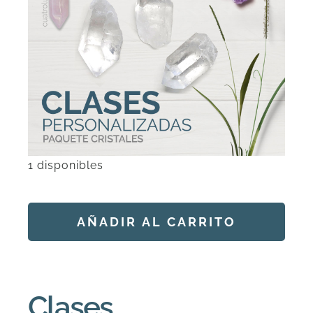
DESCARGAS
PRODUCTOS
ARTÍCULOS
1 disponibles
ACERCA
Clases
CONTACTO
Personalizadas:
AÑADIR AL CARRITO
Cristales
(4
Carrito
Alternative:
sesiones)
cantidad
Clases