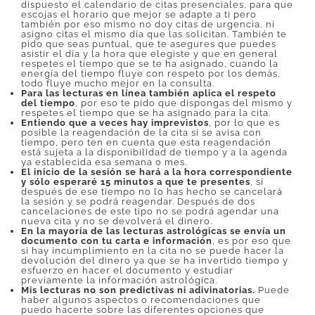
dispuesto el calendario de citas presenciales, para que
escojas el horario que mejor se adapte a ti pero
también por eso mismo no doy citas de urgencia, ni
asigno citas el mismo día que las solicitan. También te
pido que seas puntual, que te asegures que puedes
asistir el día y la hora que elegiste y que en general
respetes el tiempo que se te ha asignado, cuando la
energía del tiempo fluye con respeto por los demás,
todo fluye mucho mejor en la consulta.
Para las lecturas en línea también aplica el respeto
del tiempo
, por eso te pido que dispongas del mismo y
respetes el tiempo que se ha asignado para la cita.
Entiendo que a veces hay imprevistos
, por lo que es
posible la reagendación de la cita si se avisa con
tiempo, pero ten en cuenta que esta reagendación
está sujeta a la disponibilidad de tiempo y a la agenda
ya establecida esa semana o mes.
El inicio de la sesión se hará a la hora correspondiente
y sólo esperaré 15 minutos a que te presentes
, si
después de ese tiempo no lo has hecho se cancelará
la sesión y se podrá reagendar. Después de dos
cancelaciones de este tipo no se podrá agendar una
nueva cita y no se devolverá el dinero.
En la mayoría de las lecturas astrológicas se envía un
documento con tu carta e información
, es por eso que
si hay incumplimiento en la cita no se puede hacer la
devolución del dinero ya que se ha invertido tiempo y
esfuerzo en hacer el documento y estudiar
previamente la información astrológica.
Mis lecturas no son predictivas ni adivinatorias.
Puede
haber algunos aspectos o recomendaciones que
puedo hacerte sobre las diferentes opciones que