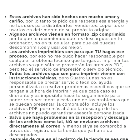
Estos archivos han sido hechos con mucho amor y
cariño
, por lo tanto te pido que respetes esa energía y
no los uses para distribuirlos, venderlos, copiarlos o
usarlos en detrimento de su propósito original.
Algunos archivos vienen en formato .zip comprimido
,
por lo que te recomiendo que los descargues en tu
ordenador, no en tu celular, para que así puedas
descomprimirlos y usarlos mejor.
Los archivos imprimibles son para que TU hagas ese
proceso
, por eso no me pudo hacer responsable por
cualquier problema técnico que tengas al imprimir tus
archivos ya que sólo se proveerán los archivos PDF,
pero NO el servicio de impresión o servicio técnico.
Todos los archivos que son para imprimir vienen con
instrucciones básicas
, pero Cuatro Lunas no es
responsable de prestar servicio técnico, ayuda
personalizada o resolver problemas específicos que se
tengan a la hora de imprimir ya que cada caso es
diferente y es imposible hacerle seguimiento para
poder resolver todos y cada uno de los problemas que
se puedan presentar, la compra sólo incluye los
archivos PDF, pero más allá de la descarga de los
archivos no puedo garantizar asesoría personalizada.
Salvo que haya problemas en la recepción y descarga
de los archivos como tal, NO se enviarán archivos
directamente al correo
, y menos si ya se comprobó a
través del registro de la tienda que ya han sido
descargados.
Después de que en el registro de la tienda se vea que