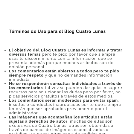
DESCARGAS
Términos de Uso para el Blog Cuatro Lunas
PRODUCTOS
El objetivo del Blog Cuatro Lunas es informar y tratar
ARTÍCULOS
diversos temas
pero te pido por favor que siempre
uses tu discernimiento con la información que se
presenta además porque muchos artículos son de
opinión personal.
Los comentarios están abiertos a todos pero te pido
ACERCA
siempre respeto
y que no demandes información
inmediata.
No se responderán consultas individuales a través de
los comentarios
, tal vez se pueden dar guías o sugerir
recursos para solucionar las dudas pero por favor, no
CONTACTO
pidas servicios gratuitos a través de estos medios.
Los comentarios serán moderados para evitar spam
,
insultos o conductas inapropiadas por lo que siempre
tendrán que ser aprobados previamente por el
Carrito
administrador.
Las imágenes que acompañan los artículos están
sujetas a derechos de autor
, muchas de ellas son
exclusivas de Cuatro Lunas, otras son obtenidas a
través de bancos de imágenes especializados o
gratuitas, y algunas otras han sido cedidas por