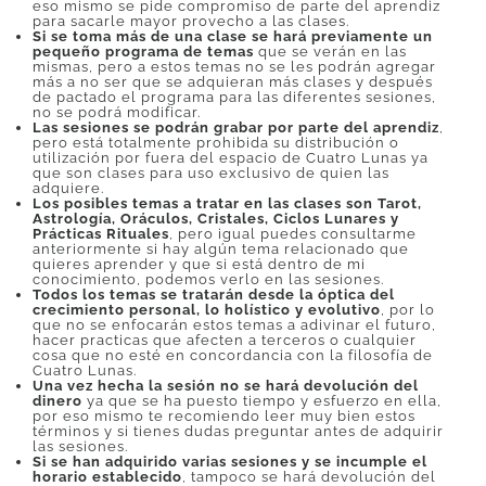
eso mismo se pide compromiso de parte del aprendiz
para sacarle mayor provecho a las clases.
Si se toma más de una clase se hará previamente un
pequeño programa de temas
que se verán en las
mismas, pero a estos temas no se les podrán agregar
más a no ser que se adquieran más clases y después
de pactado el programa para las diferentes sesiones,
no se podrá modificar.
Las sesiones se podrán grabar por parte del aprendiz
,
pero está totalmente prohibida su distribución o
utilización por fuera del espacio de Cuatro Lunas ya
que son clases para uso exclusivo de quien las
adquiere.
Los posibles temas a tratar en las clases son Tarot,
Astrología, Oráculos, Cristales, Ciclos Lunares y
Prácticas Rituales
, pero igual puedes consultarme
anteriormente si hay algún tema relacionado que
quieres aprender y que si está dentro de mi
conocimiento, podemos verlo en las sesiones.
Todos los temas se tratarán desde la óptica del
crecimiento personal, lo holístico y evolutivo
, por lo
que no se enfocarán estos temas a adivinar el futuro,
hacer practicas que afecten a terceros o cualquier
cosa que no esté en concordancia con la filosofía de
Cuatro Lunas.
Una vez hecha la sesión no se hará devolución del
dinero
ya que se ha puesto tiempo y esfuerzo en ella,
por eso mismo te recomiendo leer muy bien estos
términos y si tienes dudas preguntar antes de adquirir
las sesiones.
Si se han adquirido varias sesiones y se incumple el
horario establecido
, tampoco se hará devolución del