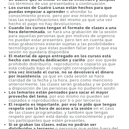
los términos de uso presentados a continuación.
Los cursos de Cuatro Lunas están hechos para que
puedas empezar a aprender
o ahondar tu
conocimiento previo, pero por eso mismo te pido que
leas las especificaciones del mismo ya que una vez
hecho el pago no hay devoluciones.
Cuando los cursos tengan el formato de clases a una
hora determinada
, se hará una grabación de la sesión
para aquellas personas que por motivos de urgencia
no puedan estar presentes, pero ten en cuenta que
estas grabaciones estarán sujetas a las posibilidades
tecnológicas y que éstas pueden fallar por lo que esa
sesión no quedaría disponible.
El material de apoyo entregado en los cursos está
hecho con mucha dedicación y cariño
, por eso quede
prohibido distribuirlo, reproducirlo o copiarlo ya que
está cobijado bajo el copyright correspondiente.
Una vez iniciado el curso, no se devolverá el dinero
por inasistencia
, ya que en cada sesión se hace
claridad de la fecha y la hora, pero como menciono
anteriormente, las clases serán grabadas y se pondrán
a disposición de las personas que no pudieron asistir.
Los temarios están pensados para sacar el mayor
provecho del tema
, por eso mismo no pueden ser
copiados o reproducidos por ti o por terceros.
El respeto es importante, por eso te pido que tengas
respeto con la hora de acceso a la sesión
en el caso
de las clases programadas, y también que tengas
respeto por quien está dando su conocimiento y por
los participantes que estén presentes.
Si se graban las clases, estas no podrán ser
distribuidas a terceros
o personas que estén fuera del