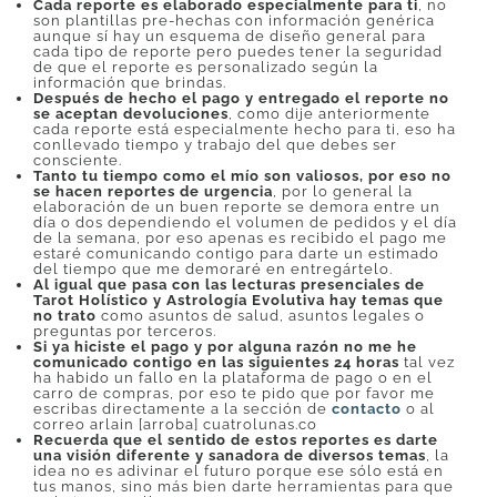
Cada reporte es elaborado especialmente para ti
, no
son plantillas pre-hechas con información genérica
aunque sí hay un esquema de diseño general para
cada tipo de reporte pero puedes tener la seguridad
de que el reporte es personalizado según la
información que brindas.
Después de hecho el pago y entregado el reporte no
se aceptan devoluciones
, como dije anteriormente
cada reporte está especialmente hecho para ti, eso ha
conllevado tiempo y trabajo del que debes ser
consciente.
Tanto tu tiempo como el mío son valiosos, por eso no
se hacen reportes de urgencia
, por lo general la
elaboración de un buen reporte se demora entre un
día o dos dependiendo el volumen de pedidos y el día
de la semana, por eso apenas es recibido el pago me
estaré comunicando contigo para darte un estimado
del tiempo que me demoraré en entregártelo.
Al igual que pasa con las lecturas presenciales de
Tarot Holístico y Astrología Evolutiva hay temas que
no trato
como asuntos de salud, asuntos legales o
preguntas por terceros.
Si ya hiciste el pago y por alguna razón no me he
comunicado contigo en las siguientes 24 horas
tal vez
ha habido un fallo en la plataforma de pago o en el
carro de compras, por eso te pido que por favor me
escribas directamente a la sección de
contacto
o al
correo arlain [arroba] cuatrolunas.co
Recuerda que el sentido de estos reportes es darte
una visión diferente y sanadora de diversos temas
, la
idea no es adivinar el futuro porque ese sólo está en
tus manos, sino más bien darte herramientas para que