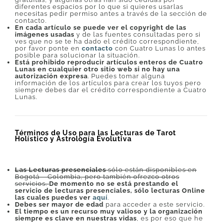
diferentes espacios por lo que si quieres usarlas
necesitas pedir permiso antes a través de la sección de
contacto.
En cada artículo se puede ver el copyright de las
imágenes usadas
y de las fuentes consultadas pero si
ves que no se te ha dado el crédito correspondiente,
por favor ponte en
contacto
con Cuatro Lunas lo antes
posible para solucionar la situación.
Está prohibido reproducir artículos enteros de Cuatro
Lunas en cualquier otro sitio web si no hay una
autorización expresa
. Puedes tomar alguna
información de los artículos para crear los tuyos pero
siempre debes dar el crédito correspondiente a Cuatro
Lunas.
Términos de Uso para las Lecturas de Tarot
Holístico y Astrología Evolutiva
Las Lecturas presenciales
sólo están disponibles en
Bogotá – Colombia, pero también ofrezco otros
servicios.
De momento no se está prestando el
servicio de lecturas presenciales, sólo lecturas Online
las cuales puedes ver
aquí
.
Debes ser mayor de edad
para acceder a este servicio.
El tiempo es un recurso muy valioso y la organización
siempre es clave en nuestras vidas
, es por eso que he