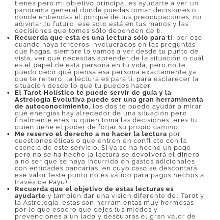
tienes pero mi objetivo principal es ayudarte a ver un
panorama general donde puedas tomar decisiones o
donde entiendas el porqué de tus preocupaciones, no
adivinar tu futuro, ese sólo está en tus manos y las
decisiones que tomes sólo dependen de ti.
Recuerda que esta es una lectura sólo para ti
, por eso
cuando haya terceros involucrados en las preguntas
que hagas, siempre lo vamos a ver desde tu punto de
vista, ver qué necesitas aprender de la situación o cuál
es el papel de esta persona en tu vida, pero no te
puedo decir qué piensa esa persona exactamente ya
que te reitero, la lectura es para ti, para esclarecer la
situación desde lo que tu puedes hacer.
El Tarot Holístico te puede servir de guía y la
Astrología Evolutiva puede ser una gran herraminenta
de autoconocimiento
, los dos te puede ayudar a mirar
qué energías hay alrededor de una situación pero
finalmente eres tu quien toma las decisiones, eres tu
quien tiene el poder de forjar su propio camino.
Me reservo el derecho a no hacer la lectura
por
cuestiones éticas o que entren en conflicto con la
esencia de este servicio. Si ya se ha hecho un pago
pero no se ha hecho la lactura se devolverá el dinero
a no ser que se haya incurrido en gastos adicionales
con entidades bancarias, en cuyo caso se descontará
ese valor (este punto no es válido para pagos hechos a
través de Payu).
Recuerda que el objetivo de estas lecturas es
ayudarte
y también dar una visión diferente del Tarot y
la Astrología, estas son herramientas muy hermosas
por lo que espero que dejes tus miedos y
prevenciones a un lado y descubras el gran valor de