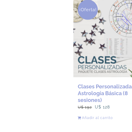
264.
165.
¡Oferta!
Clases Personalizada
Astrología Básica (8
sesiones)
El
El
U$
128
U$
192
precio
precio
Añadir al carrito
original
actual
era:
es: