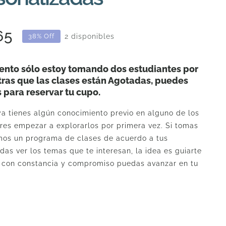
Rango
65
2 disponibles
38% Off
de
precios:
to sólo estoy tomando dos estudiantes por
tras que las clases están Agotadas, puedes
desde
s para reservar tu cupo.
U$
 ya tienes algún conocimiento previo en alguno de los
24
eres empezar a explorarlos por primera vez. Si tomas
hasta
mos un programa de clases de acuerdo a tus
as ver los temas que te interesan, la idea es guiarte
U$
e con constancia y compromiso puedas avanzar en tu
165