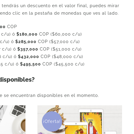
 tendrás un descuento en el valor final, puedes mirar
iendo clic en la pestaña de monedas que ves al lado.
000
COP
 c/u) ó
$180,000
COP ($60,000 c/u)
 c/u) ó
$285,000
COP ($57,000 c/u)
7 c/u) ó
$357,000
COP ($51,000 c/u)
6 c/u) ó
$432,000
COP ($48,000 c/u)
15 c/u) ó
$495,500
COP ($45,500 c/u)
disponibles?
e se encuentran disponibles en el momento.
¡Oferta!