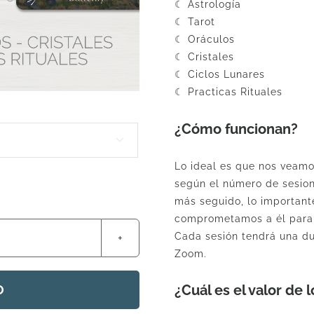
☾ Astrología
☾ Tarot
☾ Oráculos
☾ Cristales
☾ Ciclos Lunares
☾ Practicas Rituales
¿Cómo funcionan?

Lo ideal es que nos veamo
según el número de sesio
más seguido, lo important
comprometamos a él para 
Cada sesión tendrá una du
Zoom.
das
¿Cuál es el valor de
O