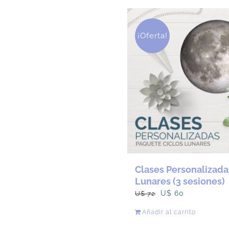
U$
U$
192.
128.
¡Oferta!
Clases Personalizadas
Lunares (3 sesiones)
El
El
U$
60
U$
72
precio
precio
Añadir al carrito
original
actual