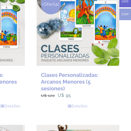
USD
¡Oferta!
COP
o
s:
Clases Personalizadas:
Menores
Arcanos Menores (5
sesiones)
El
El
U$
95
U$
120
precio
precio
Detalles
Detalles
original
actual
era:
es:
U$
U$