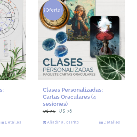
120.
95.
¡Oferta!
s:
Clases Personalizadas:
Cartas Oraculares (4
sesiones)
El
El
U$
76
U$
96
precio
precio
Detalles
Añadir al carrito
Detalles
original
actual
era:
es: