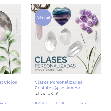
U$
U$
96.
76.
¡Oferta!
: Ciclos
Clases Personalizadas:
Cristales (4 sesiones)
El
El
U$
76
U$
96
precio
precio
Detalles
Añadir al carrito
Detalles
original
actual