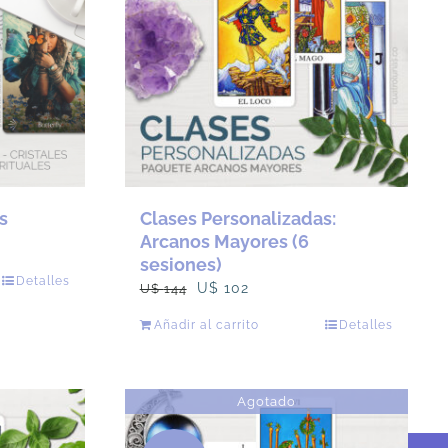
s
Clases Personalizadas:
Arcanos Mayores (6
sesiones)
Detalles
El
El
U$
102
U$
144
o
precio
precio
Añadir al carrito
Detalles
original
actual
es
era:
es:
s.
U$
U$
Agotado
144.
102.
s