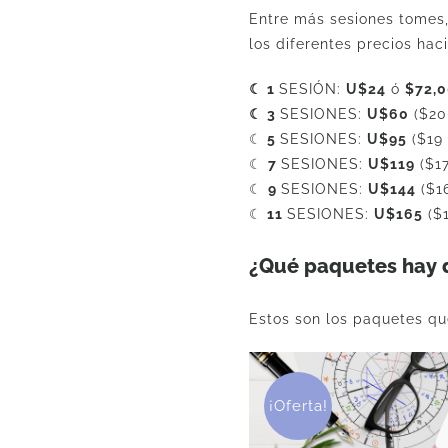
Entre más sesiones tomes,
los diferentes precios hac
☾ 1
SESIÓN:
U$24
ó
$72,
☾ 3
SESIONES:
U$60
($20
☾
5
SESIONES:
U$95
($19
☾
7
SESIONES:
U$119
($1
☾
9
SESIONES:
U$144
($1
☾
11
SESIONES:
U$165
($
¿Qué paquetes hay 
Estos son los paquetes qu
¡Oferta!