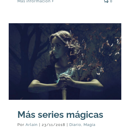
Más información
8
Más series mágicas
Por
Arlain
|
23/11/2018
|
Diario
,
Magia