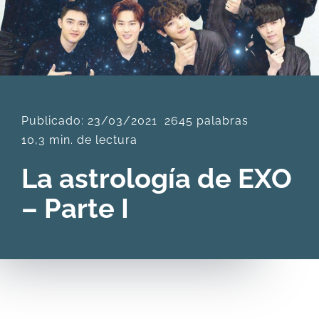
DESCARGAS
PRODUCTOS
Publicado: 23/03/2021
2645 palabras
ARTÍCULOS
10,3 min. de lectura
La astrología de EXO
ACERCA
– Parte I
CONTACTO
Carrito