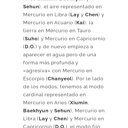
Sehun
), el aire representado en
Mercurio en Libra (
Lay
y
Chen
) y
Mercurio en Acuario (
Kai
), la
tierra en Mercurio en Tauro
(
Suho
) y Mercurio en Capricornio
(
D.O.
) y de nuevo empieza a
aparecer el agua pero de una
forma más profunda y
«agresiva» con Mercurio en
Escorpio (
Chanyeol
). Por le lado
de los modos, tenemos al modo
cardinal representado en
Mercurio en Aries (
Xiumin
,
Baekhyun
y
Sehun
), Mercurio en
Libra (
Lay
y
Chen
) y Mercurio en
Capricornio (
D.O.
), el modo fijo