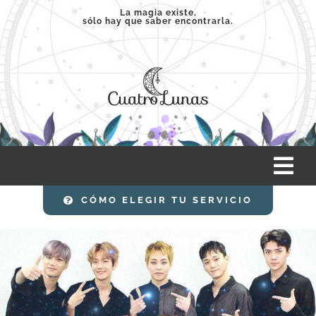
Saltar
La magia existe,
sólo hay que saber encontrarla.
al
contenido
Tog
Nav
CÓMO ELEGIR TU SERVICIO
INICIO
SERVICIOS
CLASES