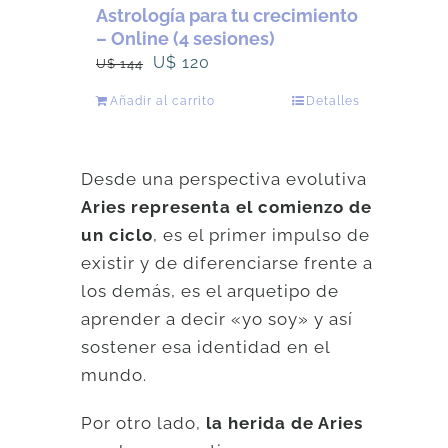
Astrología para tu crecimiento
– Online (4 sesiones)
El
El
U$
120
U$
144
precio
precio
Añadir al carrito
Detalles
original
actual
era:
es:
U$
U$
Desde una perspectiva evolutiva
144.
120.
Aries representa el comienzo de
un ciclo
, es el primer impulso de
existir y de diferenciarse frente a
los demás, es el arquetipo de
aprender a decir «yo soy» y así
sostener esa identidad en el
mundo.
Por otro lado,
la herida de Aries