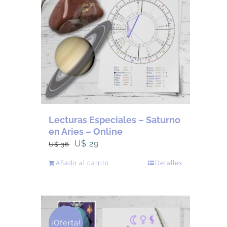
Lecturas Especiales – Saturno
en Aries – Online
El
El
U$
29
U$
36
precio
precio
Añadir al carrito
Detalles
original
actual
era:
es:
U$
U$
36.
29.
¡Oferta!