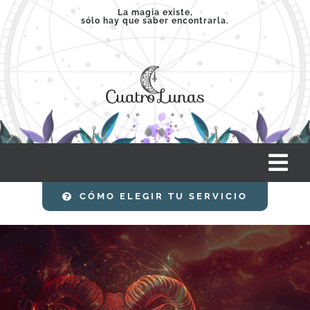
Saltar
La magia existe,
sólo hay que saber encontrarla.
al
contenido
Tog
Nav
CÓMO ELEGIR TU SERVICIO
INICIO
SERVICIOS
CLASES