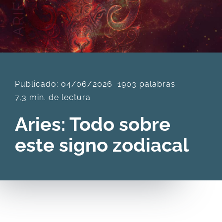
DESCARGAS
PRODUCTOS
Publicado: 04/06/2026
1903 palabras
ARTÍCULOS
7,3 min. de lectura
Aries: Todo sobre
ACERCA
este signo zodiacal
CONTACTO
Carrito