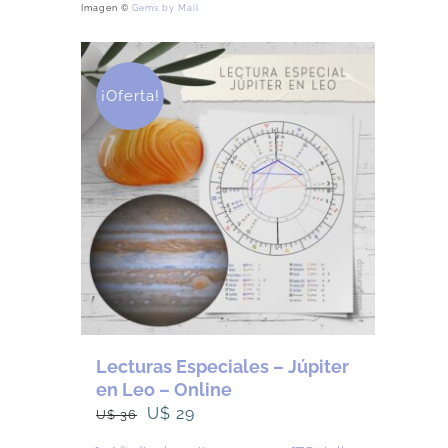
Imagen ©
Gems by Mail
¡Oferta!
Lecturas Especiales – Júpiter
en Leo – Online
El
El
U$
29
U$
36
precio
precio