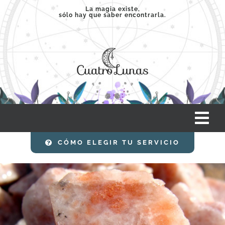
Saltar
La magia existe,
sólo hay que saber encontrarla.
al
contenido
Tog
Nav
CÓMO ELEGIR TU SERVICIO
INICIO
SERVICIOS
CLASES