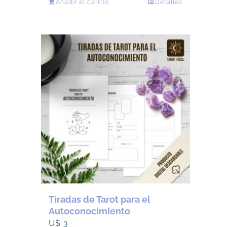
Añadir al carrito
Detalles
original
actual
era:
es:
U$
U$
36.
29.
Tiradas de Tarot para el
Autoconocimiento
U$
3