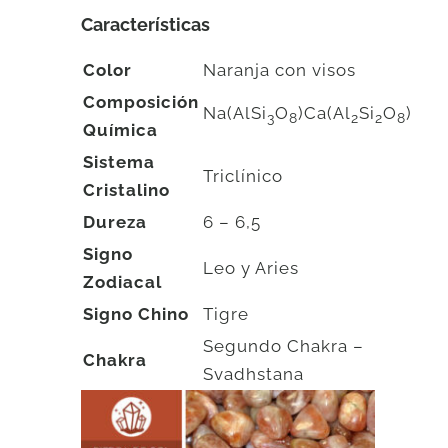
Características
Color
Naranja con visos
Composición
Na(AlSi
O
)Ca(Al
Si
O
)
3
8
2
2
8
Química
Sistema
Triclínico
Cristalino
Dureza
6 – 6,5
Signo
Leo y Aries
Zodiacal
Signo Chino
Tigre
Segundo Chakra –
Chakra
Svadhstana