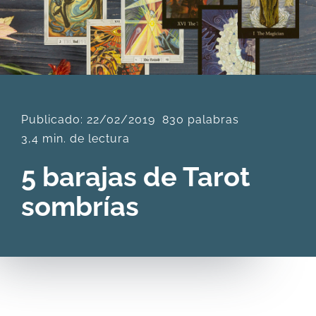
DESCARGAS
PRODUCTOS
Publicado: 22/02/2019
830 palabras
ARTÍCULOS
3,4 min. de lectura
5 barajas de Tarot
ACERCA
sombrías
CONTACTO
Carrito