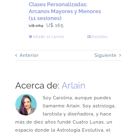
Clases Personalizadas:
Arcanos Mayores y Menores
(11 sesiones)
El
El
U$
165
U$
264
precio
precio
Añadir al carrito
Detalles
original
actual
era:
es:
Anterior
Siguiente
U$
U$
264.
165.
Acerca de:
Arlain
Soy Carolina, aunque puedes
llamarme Arlain. Soy astrologa,
tarotista y diseñadora, y hace
más de diez años fundé Cuatro Lunas, un
espacio donde la Astrología Evolutiva, el