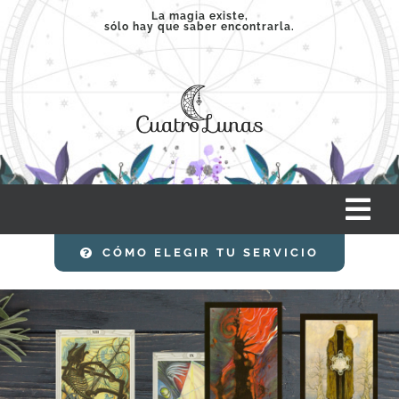
Saltar
La magia existe,
sólo hay que saber encontrarla.
al
contenido
Tog
Nav
CÓMO ELEGIR TU SERVICIO
INICIO
SERVICIOS
CLASES