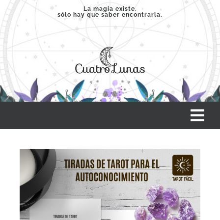
Saltar
La magia existe,
sólo hay que saber encontrarla.
al
contenido
Tog
Nav
INICIO
SERVICIOS
CLASES