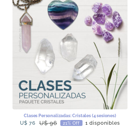
Clases Personalizadas: Cristales (4 sesiones)
U$
96
U$
76
1 disponibles
21% Off
El
El
precio
precio
original
actual