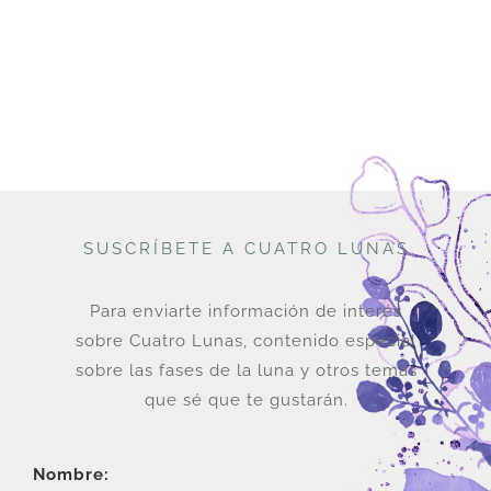
era:
es:
U$
U$
96.
76.
SUSCRÍBETE A CUATRO LUNAS
Para enviarte información de interés
sobre Cuatro Lunas, contenido especial
sobre las fases de la luna y otros temas
que sé que te gustarán.
Nombre: