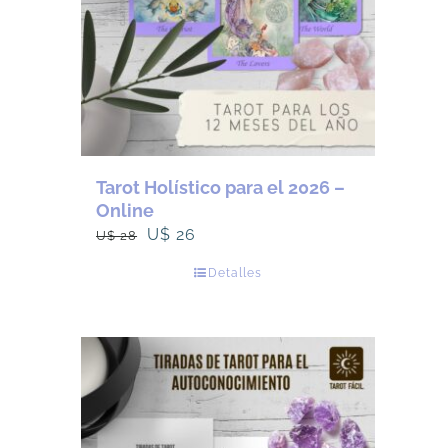
Tarot Holístico para el 2026 –
Online
El
El
U$
26
U$
28
precio
precio
Detalles
original
actual
era:
es:
U$
U$
28.
26.