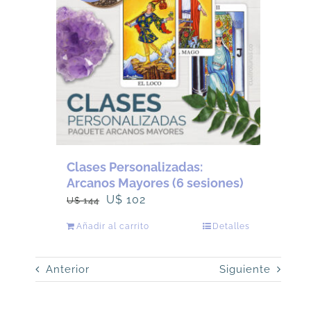
Clases Personalizadas:
Arcanos Mayores (6 sesiones)
El
El
U$
102
U$
144
precio
precio
Añadir al carrito
Detalles
original
actual
era:
es:
Anterior
Siguiente
U$
U$
144.
102.