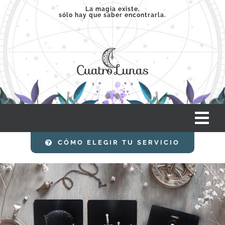
Saltar
La magia existe,
sólo hay que saber encontrarla.
al
contenido
Tog
Nav
CÓMO ELEGIR TU SERVICIO
INICIO
SERVICIOS
CLASES