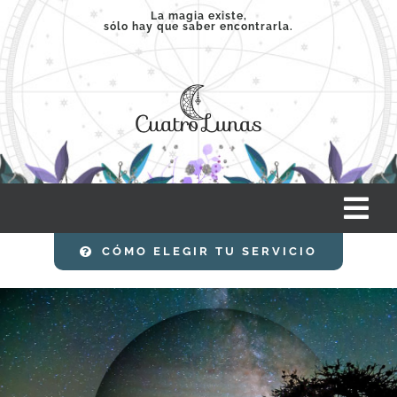
Saltar
La magia existe,
sólo hay que saber encontrarla.
al
contenido
Tog
Nav
CÓMO ELEGIR TU SERVICIO
INICIO
SERVICIOS
CLASES