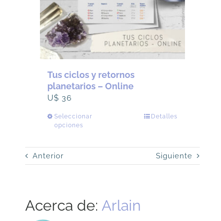
Tus ciclos y retornos
planetarios – Online
U$
36
Seleccionar
Este
Detalles
opciones
producto
tiene
Anterior
múltiples
Siguiente
variantes.
Las
opciones
Acerca de:
Arlain
se
pueden