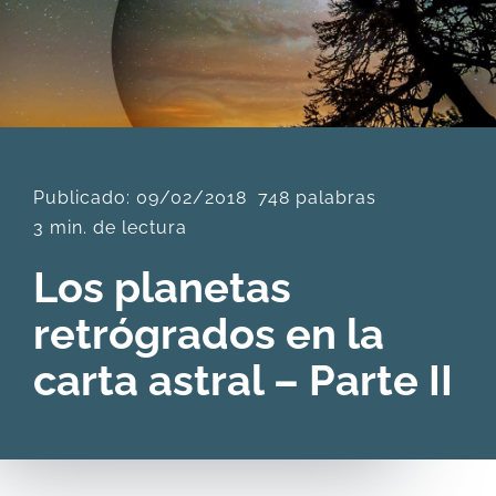
DESCARGAS
PRODUCTOS
Publicado: 09/02/2018
748 palabras
ARTÍCULOS
3 min. de lectura
ACERCA
Los planetas
retrógrados en la
CONTACTO
carta astral – Parte II
Carrito