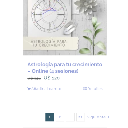
Astrología para tu crecimiento
– Online (4 sesiones)
El
El
U$
120
U$
144
precio
precio
Añadir al carrito
Detalles
original
actual
era:
es:
U$
U$
144.
120.
1
2
…
21
Siguiente