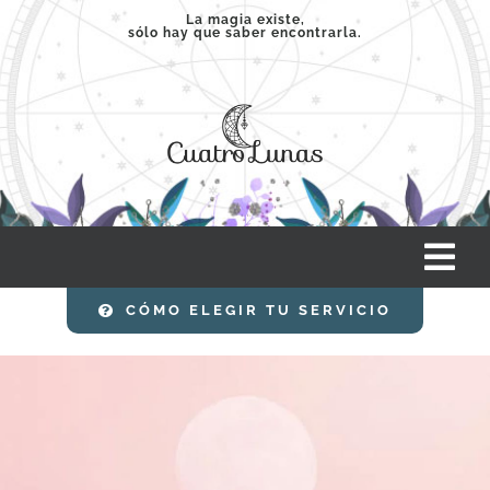
Saltar
La magia existe,
sólo hay que saber encontrarla.
al
contenido
Tog
Nav
CÓMO ELEGIR TU SERVICIO
INICIO
SERVICIOS
CLASES