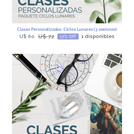
Clases Personalizadas: Ciclos Lunares (3 sesiones)
U$
72
U$
60
1 disponibles
17% Off
El
El
precio
precio
original
actual
era:
es:
U$
U$
72.
60.