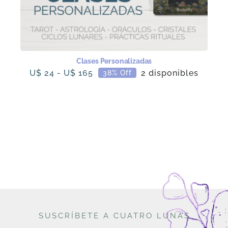
Clases Personalizadas
Rango
U$
24
-
U$
165
2 disponibles
38% Off
de
precios:
desde
U$
24
hasta
U$
165
SUSCRÍBETE A CUATRO LUNAS