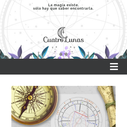
Saltar
La magia existe,
sólo hay que saber encontrarla.
al
contenido
Tog
Nav
INICIO
SERVICIOS
CLASES