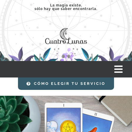
Saltar
La magia existe,
sólo hay que saber encontrarla.
al
contenido
Tog
Nav
CÓMO ELEGIR TU SERVICIO
INICIO
SERVICIOS
CLASES