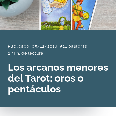
DESCARGAS
PRODUCTOS
Publicado: 05/12/2016
521 palabras
ARTÍCULOS
2 min. de lectura
ACERCA
Los arcanos menores
del Tarot: oros o
CONTACTO
pentáculos
Carrito