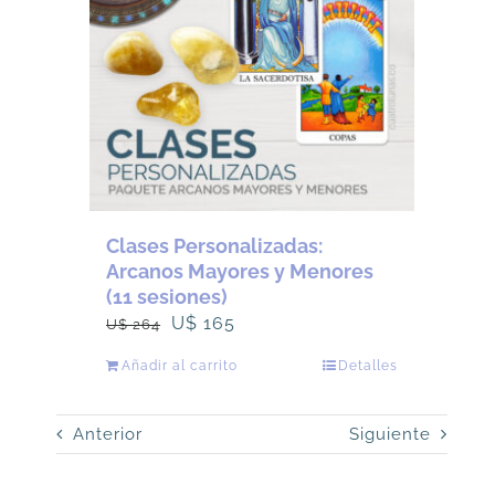
Clases Personalizadas:
Arcanos Mayores y Menores
(11 sesiones)
El
El
U$
165
U$
264
precio
precio
Añadir al carrito
Detalles
original
actual
era:
es:
Anterior
Siguiente
U$
U$
264.
165.