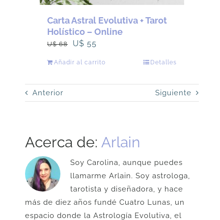
Carta Astral Evolutiva + Tarot
Holístico – Online
El
El
U$
55
U$
68
precio
precio
Añadir al carrito
Detalles
original
actual
era:
es:
Anterior
Siguiente
U$
U$
68.
55.
Acerca de:
Arlain
Soy Carolina, aunque puedes
llamarme Arlain. Soy astrologa,
tarotista y diseñadora, y hace
más de diez años fundé Cuatro Lunas, un
espacio donde la Astrología Evolutiva, el