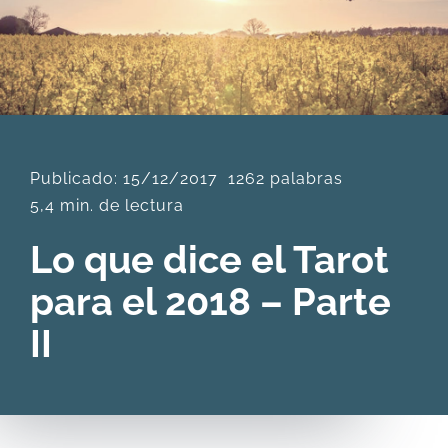
DESCARGAS
PRODUCTOS
Publicado: 15/12/2017
1262 palabras
ARTÍCULOS
5,4 min. de lectura
ACERCA
Lo que dice el Tarot
para el 2018 – Parte
CONTACTO
II
Carrito