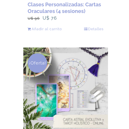
Clases Personalizadas: Cartas
Oraculares (4 sesiones)
El
El
U$
76
U$
96
precio
precio
Añadir al carrito
Detalles
original
actual
era:
es:
U$
U$
96.
76.
¡Oferta!