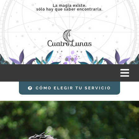
Saltar
La magia existe,
sólo hay que saber encontrarla.
al
contenido
Tog
Nav
CÓMO ELEGIR TU SERVICIO
INICIO
SERVICIOS
CLASES