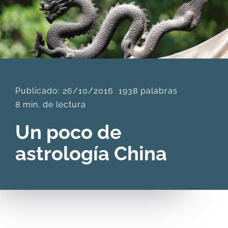
DESCARGAS
PRODUCTOS
Publicado: 26/10/2016
1938 palabras
ARTÍCULOS
8 min. de lectura
ACERCA
Un poco de
astrología China
CONTACTO
Carrito