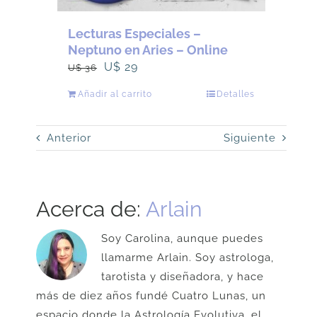
Lecturas Especiales –
Neptuno en Aries – Online
El
El
U$
29
U$
36
precio
precio
Añadir al carrito
Detalles
original
actual
era:
es:
Anterior
Siguiente
U$
U$
36.
29.
Acerca de:
Arlain
Soy Carolina, aunque puedes
llamarme Arlain. Soy astrologa,
tarotista y diseñadora, y hace
más de diez años fundé Cuatro Lunas, un
espacio donde la Astrología Evolutiva, el