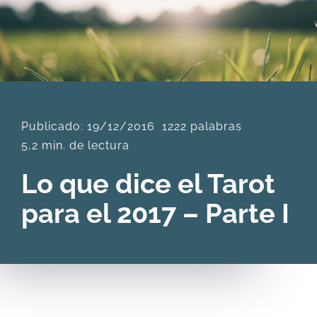
DESCARGAS
PRODUCTOS
Publicado: 19/12/2016
1222 palabras
ARTÍCULOS
5,2 min. de lectura
ACERCA
Lo que dice el Tarot
para el 2017 – Parte I
CONTACTO
Carrito