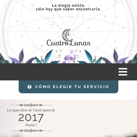
Saltar
La magia existe,
sólo hay que saber encontrarla.
al
contenido
Tog
Nav
CÓMO ELEGIR TU SERVICIO
INICIO
SERVICIOS
CLASES