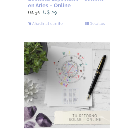
en Aries – Online
El
El
U$
29
U$
36
precio
precio
Añadir al carrito
Detalles
original
actual
era:
es:
U$
U$
36.
29.