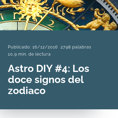
DESCARGAS
PRODUCTOS
Publicado: 16/12/2016
2798 palabras
ARTÍCULOS
10,9 min. de lectura
ACERCA
Astro DIY #4: Los
doce signos del
CONTACTO
zodiaco
Carrito