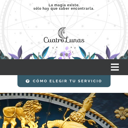
Saltar
La magia existe,
sólo hay que saber encontrarla.
al
contenido
Tog
Nav
CÓMO ELEGIR TU SERVICIO
INICIO
SERVICIOS
CLASES