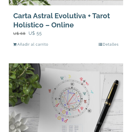
Carta Astral Evolutiva + Tarot
Holístico – Online
El
El
U$
55
U$
68
precio
precio
Añadir al carrito
Detalles
original
actual
era:
es:
U$
U$
68.
55.