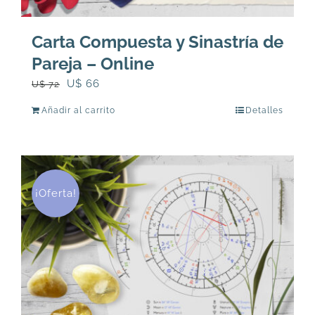
Carta Compuesta y Sinastría de
Pareja – Online
El
El
U$
66
U$
72
precio
precio
Añadir al carrito
Detalles
original
actual
era:
es:
U$
U$
72.
66.
¡Oferta!