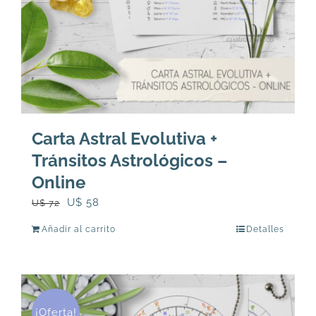
Carta Astral Evolutiva +
Tránsitos Astrológicos –
Online
El
El
U$
58
U$
72
precio
precio
Añadir al carrito
Detalles
original
actual
era:
es:
U$
U$
72.
58.
¡Oferta!