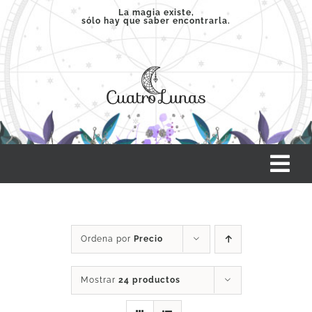
Saltar
La magia existe,
sólo hay que saber encontrarla.
al
contenido
Tog
Nav
INICIO
Ordena por
Precio
SERVICIOS
Mostrar
24 productos
CLASES