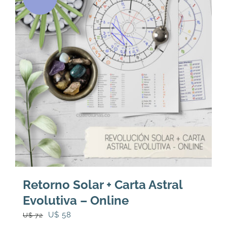
Retorno Solar + Carta Astral
Evolutiva – Online
El
El
U$
58
U$
72