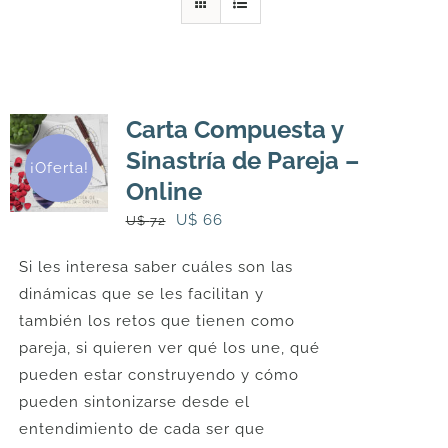
DESCARGAS
PRODUCTOS
Carta Compuesta y
Sinastría de Pareja –
¡Oferta!
ARTÍCULOS
Online
El
El
U$
66
U$
72
ACERCA
precio
precio
Si les interesa saber cuáles son las
original
actual
dinámicas que se les facilitan y
era:
es:
CONTACTO
también los retos que tienen como
U$
U$
pareja, si quieren ver qué los une, qué
72.
66.
pueden estar construyendo y cómo
Carrito
pueden sintonizarse desde el
entendimiento de cada ser que