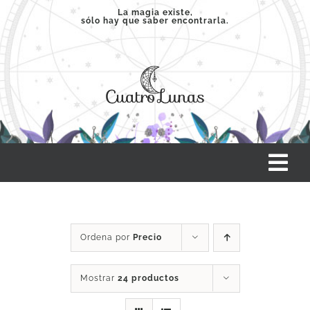
Saltar
La magia existe,
sólo hay que saber encontrarla.
al
contenido
Tog
Nav
INICIO
Ordena por
Precio
SERVICIOS
Mostrar
24 productos
CLASES