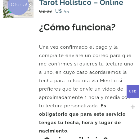
Tarot Holístico – Online
¡Oferta!
El
El
U$
55
U$
68
precio
precio
¿Cómo funciona?
original
actual
era:
es:
U$
U$
Una vez confirmado el pago y la
68.
55.
compra te enviaré un correo para que
me confirmes si quieres tu lectura uno
a uno, en cuyo caso acordaremos la
fecha para tu lectura vía Meet o si
prefieres que te envíe un video de
USD
aproximadamente 1 hora y media con
tu lectura personalizada.
Es
obligatorio que para este servicio
tengas tu fecha, hora y lugar de
nacimiento.