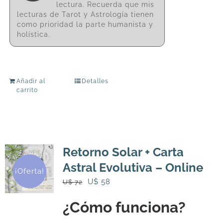
lectura. Recuerda que mis
lecturas de Tarot y Astrología tienen
como prioridad la parte humanista y
holística.
Añadir al
Detalles
carrito
Retorno Solar + Carta
Astral Evolutiva – Online
¡Oferta!
El
El
U$
58
U$
72
precio
precio
¿Cómo funciona?
original
actual
era:
es: