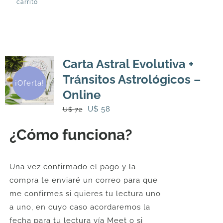
carrito
Carta Astral Evolutiva +
Tránsitos Astrológicos –
¡Oferta!
Online
El
El
U$
58
U$
72
precio
precio
¿Cómo funciona?
original
actual
era:
es:
U$
U$
Una vez confirmado el pago y la
72.
58.
compra te enviaré un correo para que
me confirmes si quieres tu lectura uno
a uno, en cuyo caso acordaremos la
fecha para tu lectura vía Meet o si