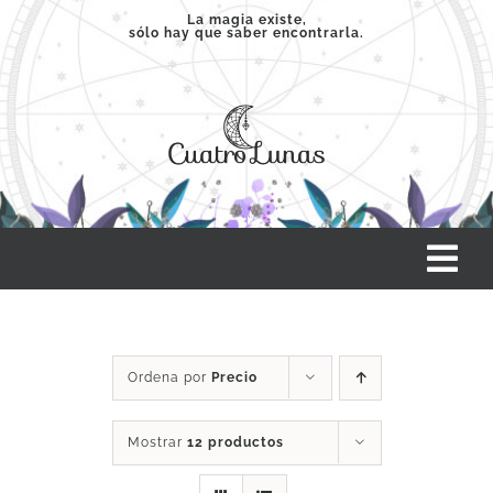
Saltar
La magia existe,
sólo hay que saber encontrarla.
al
contenido
Tog
Nav
INICIO
Ordena por
Precio
SERVICIOS
Mostrar
12 productos
CLASES