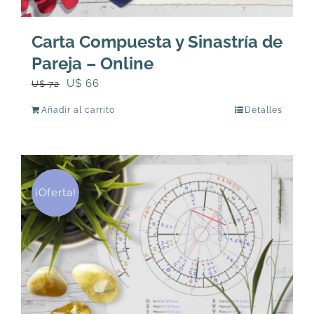
Carta Compuesta y Sinastría de
Pareja – Online
El
El
U$
66
U$
72
precio
precio
Añadir al carrito
Detalles
original
actual
era:
es:
U$
U$
72.
66.
¡Oferta!