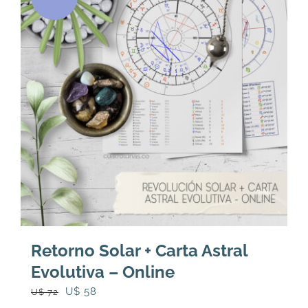
Retorno Solar + Carta Astral
Evolutiva – Online
El
El
U$
58
U$
72