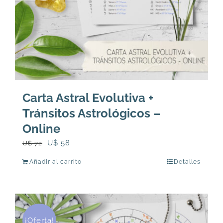
Carta Astral Evolutiva +
Tránsitos Astrológicos –
Online
El
El
U$
58
U$
72
precio
precio
Añadir al carrito
Detalles
original
actual
era:
es:
U$
U$
72.
58.
¡Oferta!