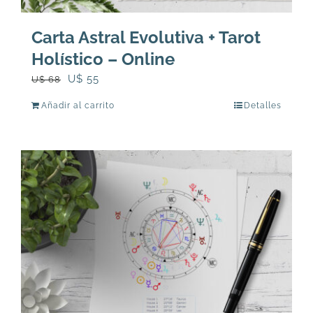
Carta Astral Evolutiva + Tarot
Holístico – Online
El
El
U$
55
U$
68
precio
precio
Añadir al carrito
Detalles
original
actual
era:
es:
U$
U$
68.
55.