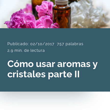
DESCARGAS
PRODUCTOS
Publicado: 02/10/2017
757 palabras
ARTÍCULOS
2,9 min. de lectura
ACERCA
Cómo usar aromas y
cristales parte II
CONTACTO
Carrito