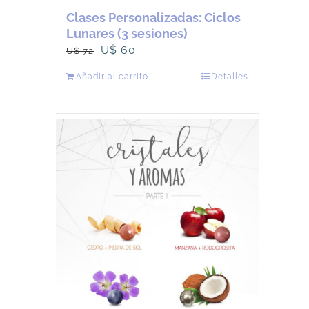
Clases Personalizadas: Ciclos
Lunares (3 sesiones)
El
El
U$
60
U$
72
precio
precio
Añadir al carrito
Detalles
original
actual
era:
es:
U$
U$
72.
60.