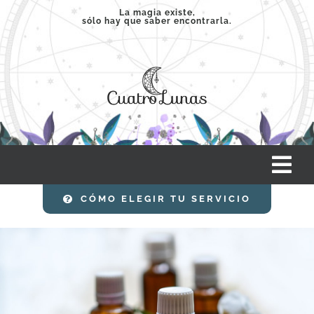
Saltar
La magia existe,
sólo hay que saber encontrarla.
al
contenido
Tog
Nav
CÓMO ELEGIR TU SERVICIO
INICIO
SERVICIOS
CLASES