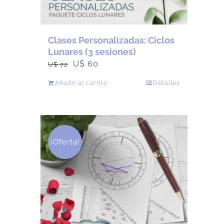
Clases Personalizadas: Ciclos
Lunares (3 sesiones)
El
El
U$
60
U$
72
precio
precio
Añadir al carrito
Detalles
original
actual
era:
es:
U$
U$
72.
60.
¡Oferta!