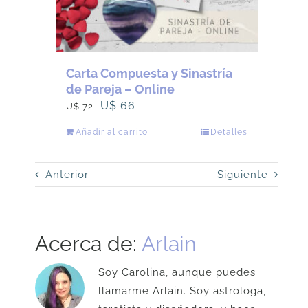
Carta Compuesta y Sinastría
de Pareja – Online
El
El
U$
66
U$
72
precio
precio
Añadir al carrito
Detalles
original
actual
era:
es:
Anterior
Siguiente
U$
U$
72.
66.
Acerca de:
Arlain
Soy Carolina, aunque puedes
llamarme Arlain. Soy astrologa,