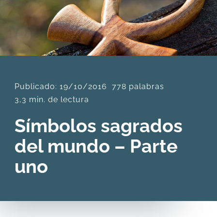
DESCARGAS
PRODUCTOS
Publicado: 19/10/2016
778 palabras
ARTÍCULOS
3,3 min. de lectura
ACERCA
Símbolos sagrados
del mundo – Parte
CONTACTO
uno
Carrito