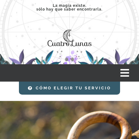
Saltar
La magia existe,
sólo hay que saber encontrarla.
al
contenido
Tog
Nav
CÓMO ELEGIR TU SERVICIO
INICIO
SERVICIOS
CLASES