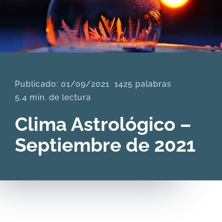
DESCARGAS
PRODUCTOS
Publicado: 01/09/2021
1425 palabras
ARTÍCULOS
5,4 min. de lectura
Clima Astrológico –
ACERCA
Septiembre de 2021
CONTACTO
Carrito