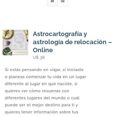
DESCARGAS
PRODUCTOS
Astrocartografía y
astrología de relocación –
ARTÍCULOS
Online
U$
36
ACERCA
Si estás pensando en viajar, si iniciaste
o planeas comenzar tu vida en un lugar
CONTACTO
diferente al lugar en que naciste, si
quieres ver cómo resuenas con
diferentes lugares del mundo o cuál
Carrito
puede ser el mejor destino para ti y
quieres tener información sobre tus