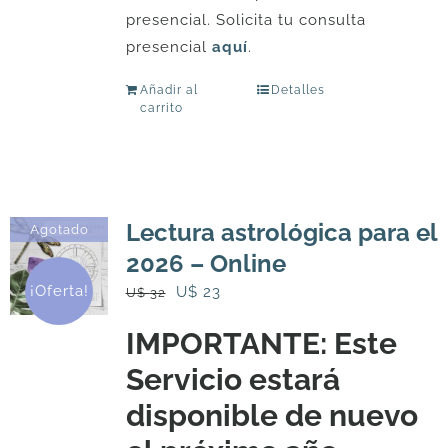
presencial. Solicita tu consulta
presencial
aquí
.
Añadir al
Detalles
carrito
Lectura astrológica para el
Agotado
2026 – Online
¡Oferta!
El
El
U$
23
U$
32
precio
precio
IMPORTANTE: Este
original
actual
Servicio estará
era:
es:
U$
U$
disponible de nuevo
32.
23.