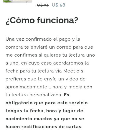
El
El
U$
58
U$
72
precio
precio
¿Cómo funciona?
original
actual
era:
es:
U$
U$
Una vez confirmado el pago y la
72.
58.
compra te enviaré un correo para que
me confirmes si quieres tu lectura uno
a uno, en cuyo caso acordaremos la
fecha para tu lectura vía Meet o si
prefieres que te envíe un video de
aproximadamente 1 hora y media con
tu lectura personalizada.
Es
obligatorio que para este servicio
tengas tu fecha, hora y lugar de
nacimiento exactos ya que no se
hacen rectificaciones de cartas.