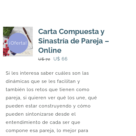
Carta Compuesta y
Sinastría de Pareja –
¡Oferta!
Online
El
El
U$
66
U$
72
precio
precio
Si les interesa saber cuáles son las
original
actual
dinámicas que se les facilitan y
era:
es:
también los retos que tienen como
U$
U$
pareja, si quieren ver qué los une, qué
72.
66.
pueden estar construyendo y cómo
pueden sintonizarse desde el
entendimiento de cada ser que
compone esa pareja, lo mejor para