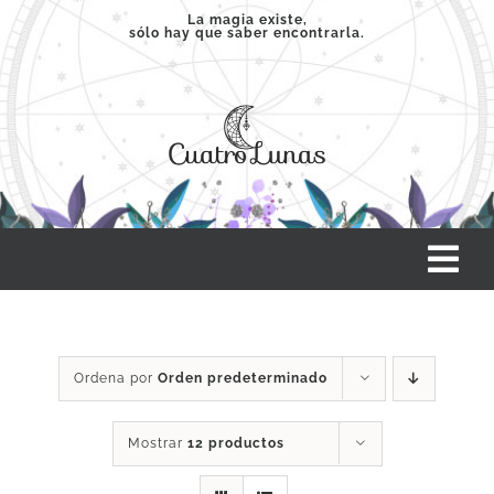
Saltar
La magia existe,
sólo hay que saber encontrarla.
al
contenido
Tog
Nav
INICIO
Ordena por
Orden predeterminado
SERVICIOS
Mostrar
12 productos
CLASES