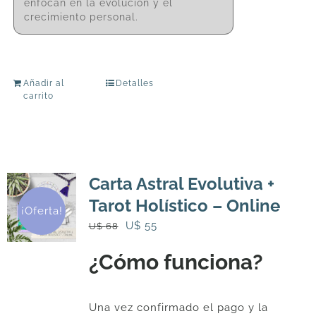
enfocan en la evolución y el
crecimiento personal.
Añadir al
Detalles
carrito
Carta Astral Evolutiva +
Tarot Holístico – Online
¡Oferta!
El
El
U$
55
U$
68
precio
precio
¿Cómo funciona?
original
actual
era:
es:
U$
U$
Una vez confirmado el pago y la