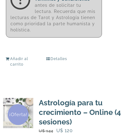
antes de solicitar tu
lectura. Recuerda que mis
lecturas de Tarot y Astrología tienen
como prioridad la parte humanista y
holística.
Añadir al
Detalles
carrito
Astrología para tu
crecimiento – Online (4
¡Oferta!
sesiones)
El
El
U$
120
U$
144