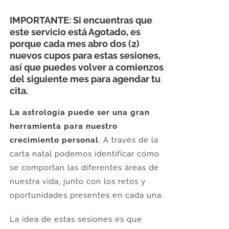
precio
precio
original
actual
IMPORTANTE: Si encuentras que
era:
es:
este servicio está Agotado, es
U$
U$
porque cada mes abro dos (2)
nuevos cupos para estas sesiones,
144.
120.
así que puedes volver a comienzos
del siguiente mes para agendar tu
cita.
La astrología puede ser una gran
herramienta para nuestro
crecimiento personal
. A través de la
carta natal podemos identificar cómo
se comportan las diferentes áreas de
nuestra vida, junto con los retos y
oportunidades presentes en cada una.
La idea de estas sesiones es que