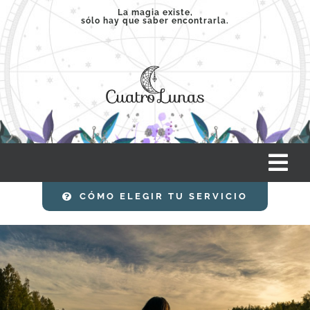
Saltar
La magia existe,
sólo hay que saber encontrarla.
al
contenido
Tog
Nav
CÓMO ELEGIR TU SERVICIO
INICIO
SERVICIOS
CLASES