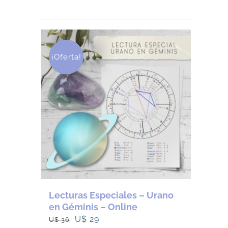
¡Oferta!
Lecturas Especiales – Urano
en Géminis – Online
El
El
U$
29
U$
36