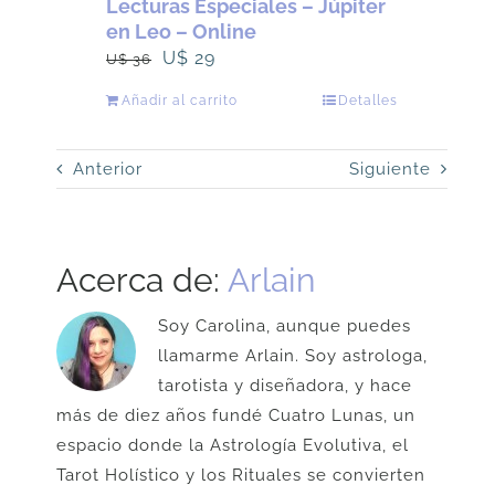
Lecturas Especiales – Júpiter
en Leo – Online
El
El
U$
29
U$
36
precio
precio
Añadir al carrito
Detalles
original
actual
era:
es:
Anterior
Siguiente
U$
U$
36.
29.
Acerca de:
Arlain
Soy Carolina, aunque puedes
llamarme Arlain. Soy astrologa,
tarotista y diseñadora, y hace
más de diez años fundé Cuatro Lunas, un
espacio donde la Astrología Evolutiva, el
Tarot Holístico y los Rituales se convierten