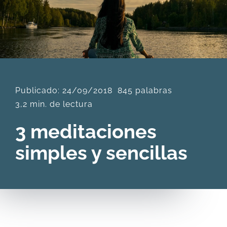
DESCARGAS
PRODUCTOS
Publicado: 24/09/2018
845 palabras
ARTÍCULOS
3,2 min. de lectura
ACERCA
3 meditaciones
simples y sencillas
CONTACTO
Carrito