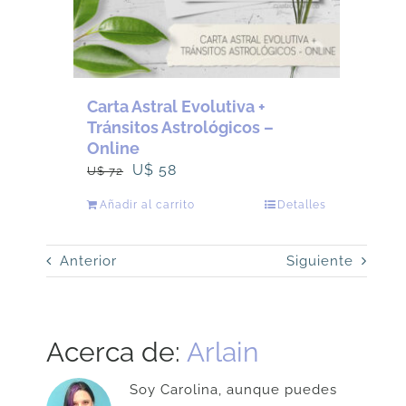
Carta Astral Evolutiva +
Tránsitos Astrológicos –
Online
El
El
U$
58
U$
72
precio
precio
Añadir al carrito
Detalles
original
actual
era:
es:
Anterior
Siguiente
U$
U$
72.
58.
Acerca de:
Arlain
Soy Carolina, aunque puedes