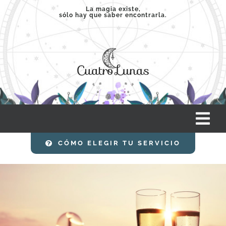
Saltar
La magia existe,
sólo hay que saber encontrarla.
al
contenido
Tog
Nav
CÓMO ELEGIR TU SERVICIO
INICIO
SERVICIOS
CLASES