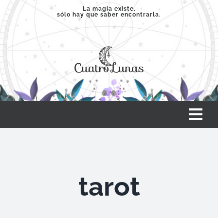
Saltar
La magia existe,
sólo hay que saber encontrarla.
al
contenido
Tog
Nav
INICIO
tarot
SERVICIOS
CLASES