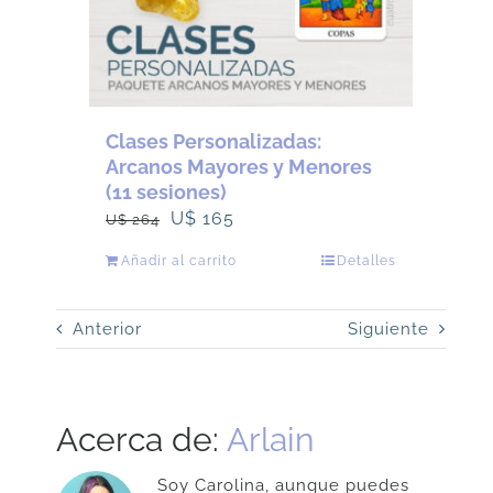
Clases Personalizadas:
Arcanos Mayores y Menores
(11 sesiones)
El
El
U$
165
U$
264
precio
precio
Añadir al carrito
Detalles
original
actual
era:
es:
Anterior
Siguiente
U$
U$
264.
165.
Acerca de:
Arlain
Soy Carolina, aunque puedes