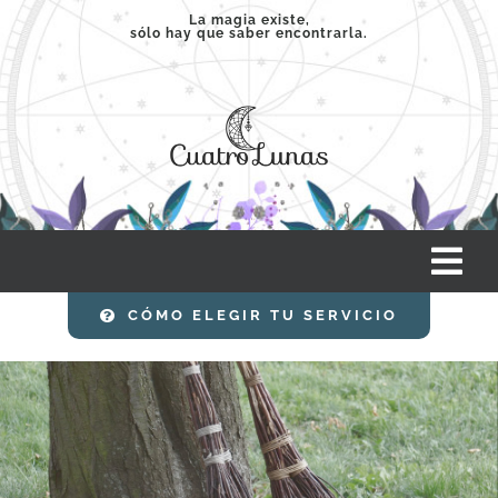
Saltar
La magia existe,
sólo hay que saber encontrarla.
al
contenido
Tog
Nav
CÓMO ELEGIR TU SERVICIO
INICIO
SERVICIOS
CLASES