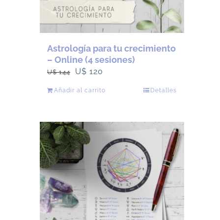
Astrología para tu crecimiento
– Online (4 sesiones)
El
El
U$
120
U$
144
precio
precio
Añadir al carrito
Detalles
original
actual
era:
es:
U$
U$
144.
120.