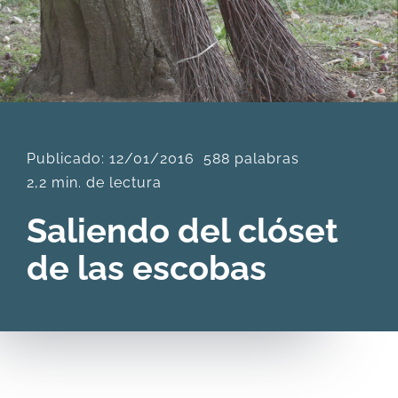
DESCARGAS
PRODUCTOS
Publicado: 12/01/2016
588 palabras
ARTÍCULOS
2,2 min. de lectura
ACERCA
Saliendo del clóset
de las escobas
CONTACTO
Carrito