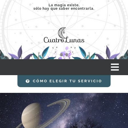
Saltar
La magia existe,
sólo hay que saber encontrarla.
al
contenido
Tog
Nav
CÓMO ELEGIR TU SERVICIO
INICIO
SERVICIOS
CLASES