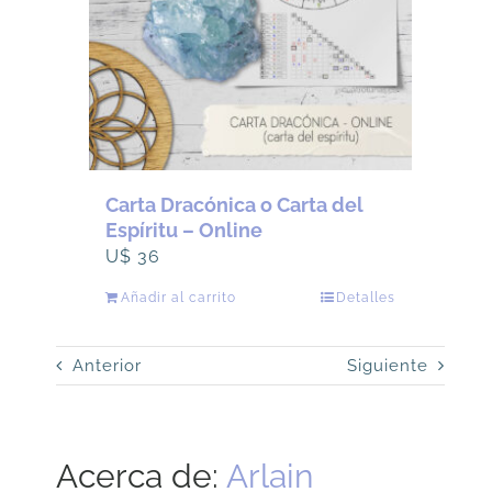
elegir
en
la
página
de
producto
Carta Dracónica o Carta del
Espíritu – Online
U$
36
Añadir al carrito
Detalles
Anterior
Siguiente
Acerca de:
Arlain