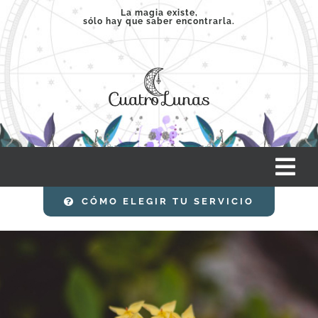
Saltar
La magia existe,
sólo hay que saber encontrarla.
al
contenido
Tog
Nav
CÓMO ELEGIR TU SERVICIO
INICIO
SERVICIOS
CLASES