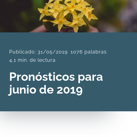
DESCARGAS
PRODUCTOS
Publicado: 31/05/2019
1076 palabras
ARTÍCULOS
4,1 min. de lectura
Pronósticos para
ACERCA
junio de 2019
CONTACTO
Carrito