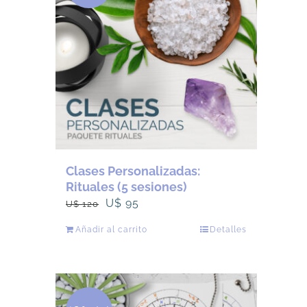
Clases Personalizadas:
Rituales (5 sesiones)
El
El
U$
95
U$
120
precio
precio
Añadir al carrito
Detalles
original
actual
era:
es:
U$
U$
120.
95.