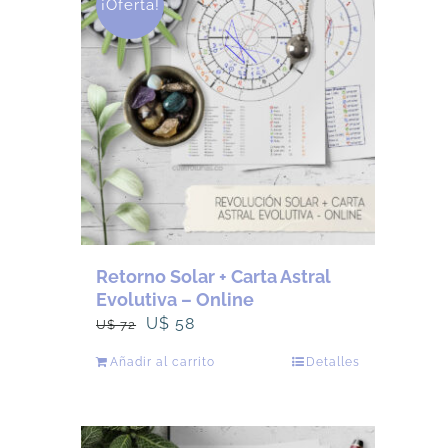
¡Oferta!
Retorno Solar + Carta Astral
Evolutiva – Online
El
El
U$
58
U$
72
precio
precio
Añadir al carrito
Detalles
original
actual
era:
es:
U$
U$