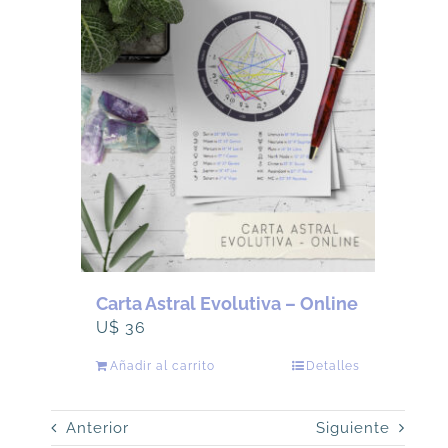
72.
58.
Carta Astral Evolutiva – Online
U$
36
Añadir al carrito
Detalles
Anterior
Siguiente