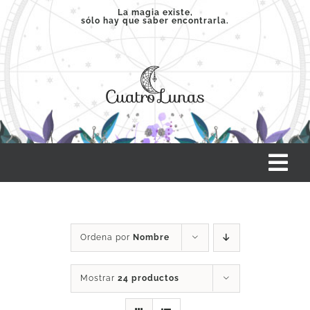
Saltar
La magia existe,
sólo hay que saber encontrarla.
al
contenido
Tog
Nav
INICIO
Ordena por
Nombre
SERVICIOS
Mostrar
24 productos
CLASES