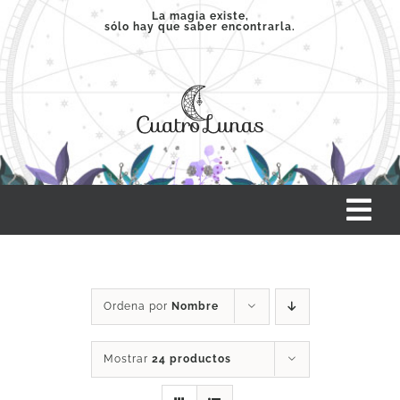
Saltar
La magia existe,
sólo hay que saber encontrarla.
al
contenido
Tog
Nav
INICIO
Ordena por
Nombre
SERVICIOS
Mostrar
24 productos
CLASES