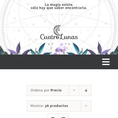
Saltar
La magia existe,
sólo hay que saber encontrarla.
al
contenido
Tog
Nav
INICIO
Ordena por
Precio
SERVICIOS
Mostrar
36 productos
CLASES