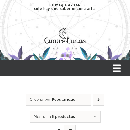
Saltar
La magia existe,
sólo hay que saber encontrarla.
al
contenido
Tog
Nav
INICIO
Ordena por
Popularidad
SERVICIOS
Mostrar
36 productos
CLASES