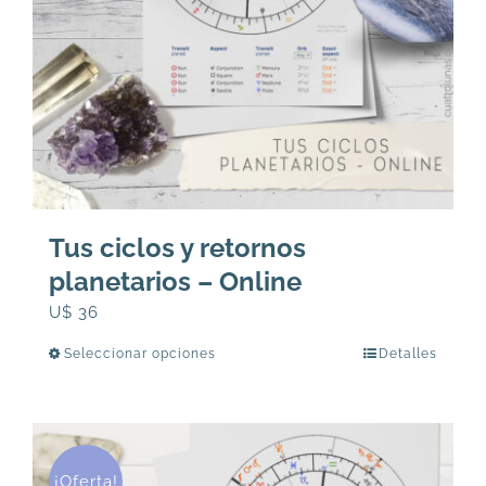
Tus ciclos y retornos
planetarios – Online
U$
36
Seleccionar opciones
Detalles
Este
producto
tiene
múltiples
variantes.
¡Oferta!