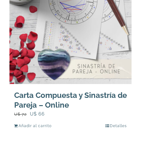
Carta Compuesta y Sinastría de
Pareja – Online
El
El
U$
66
U$
72
precio
precio
Añadir al carrito
Detalles
original
actual
era:
es: