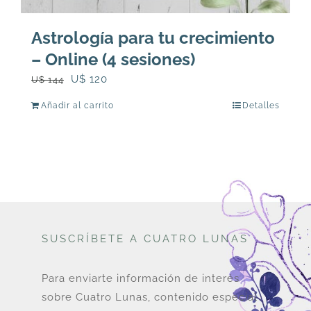
Astrología para tu crecimiento
– Online (4 sesiones)
El
El
U$
120
U$
144
precio
precio
Añadir al carrito
Detalles
original
actual
era:
es:
U$
U$
144.
120.
SUSCRÍBETE A CUATRO LUNAS
Para enviarte información de interés
sobre Cuatro Lunas, contenido especial