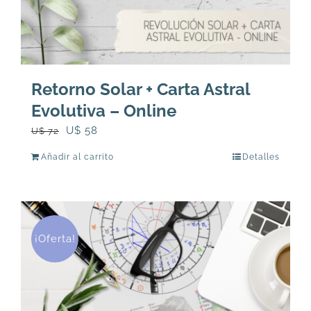
Retorno Solar + Carta Astral
Evolutiva – Online
El
El
U$
58
U$
72
precio
precio
Añadir al carrito
Detalles
original
actual
era:
es:
U$
U$
72.
58.
¡Oferta!