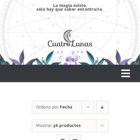
Saltar
La magia existe,
sólo hay que saber encontrarla.
al
contenido
Tog
Nav
INICIO
Ordena por
Fecha
SERVICIOS
Mostrar
36 productos
CLASES