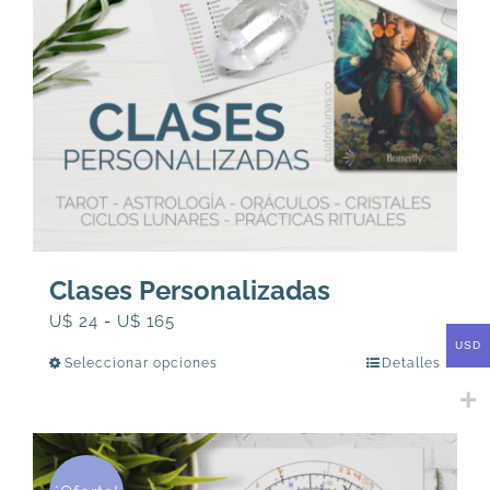
Clases Personalizadas
Rango
U$
24
-
U$
165
USD
de
Seleccionar opciones
Detalles
Este
precios:
producto
desde
tiene
U$
múltiples
24
variantes.