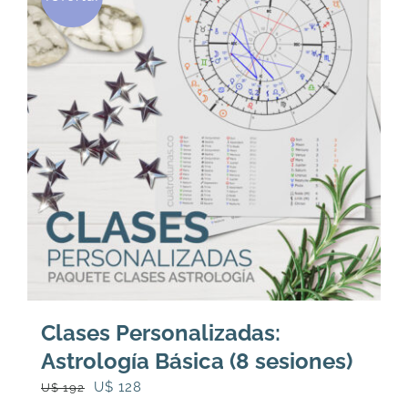
Las
opciones
se
pueden
elegir
en
la
página
de
producto
Clases Personalizadas:
Astrología Básica (8 sesiones)
El
El
U$
128
U$
192