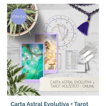
U$
U$
72.
66.
¡Oferta!
Carta Astral Evolutiva + Tarot