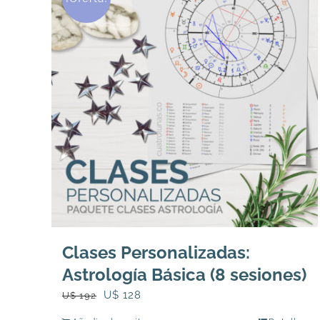
Clases Personalizadas:
Astrología Básica (8 sesiones)
El
El
U$
128
U$
192
precio
precio