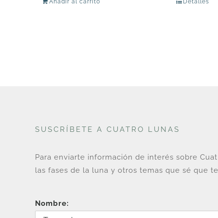
Añadir al carrito
Detalles
original
actual
era:
es:
U$
U$
192.
128.
SUSCRÍBETE A CUATRO LUNAS
Para enviarte información de interés sobre Cua
las fases de la luna y otros temas que sé que te
Nombre: