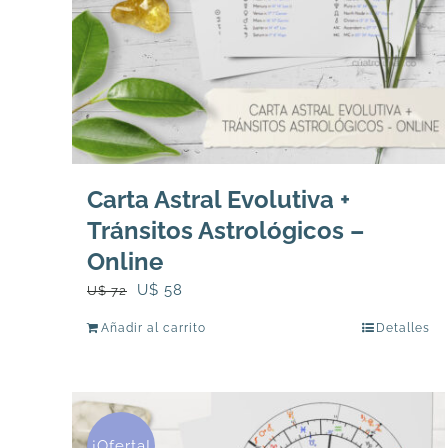
Carta Astral Evolutiva +
Tránsitos Astrológicos –
Online
El
El
U$
58
U$
72
precio
precio
Añadir al carrito
Detalles
original
actual
era:
es:
U$
U$
72.
58.
¡Oferta!