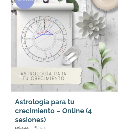
Astrología para tu
crecimiento – Online (4
sesiones)
El
El
U$
120
U$
144