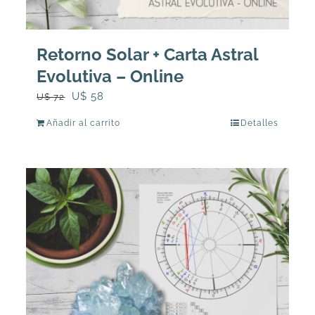
Retorno Solar + Carta Astral
Evolutiva – Online
El
El
U$
58
U$
72
precio
precio
Añadir al carrito
Detalles
original
actual
era:
es:
U$
U$
72.
58.