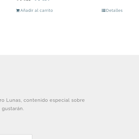
precio
precio
Añadir al carrito
Detalles
original
actual
era:
es:
U$
U$
144.
120.
tro Lunas, contenido especial sobre
 gustarán.