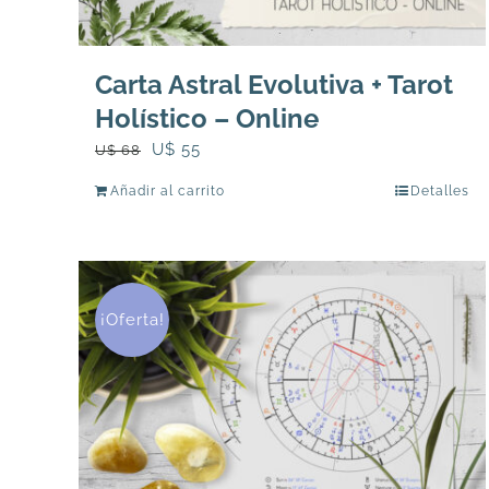
Carta Astral Evolutiva + Tarot
Holístico – Online
El
El
U$
55
U$
68
precio
precio
Añadir al carrito
Detalles
original
actual
era:
es:
U$
U$
68.
55.
¡Oferta!