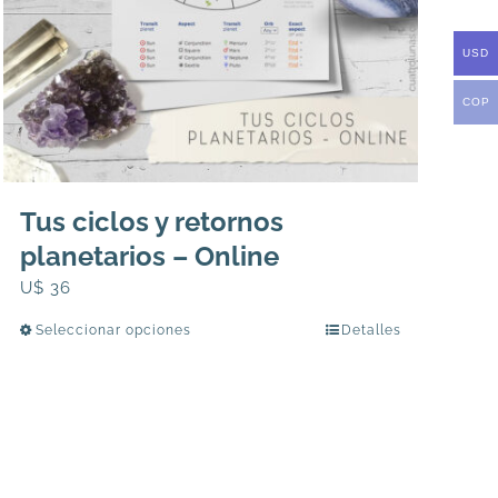
página
de
USD
producto
COP
Tus ciclos y retornos
planetarios – Online
U$
36
Seleccionar opciones
Detalles
Este
producto
tiene
múltiples
variantes.
Las