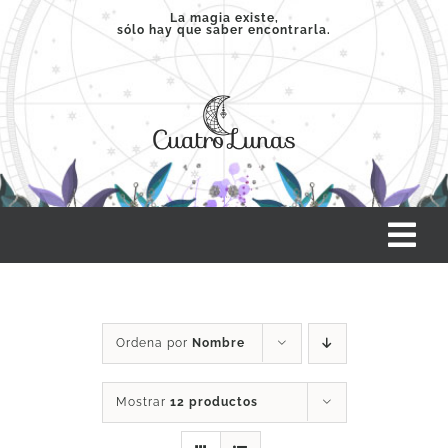
Saltar
La magia existe,
sólo hay que saber encontrarla.
al
contenido
Tog
Nav
INICIO
Ordena por
Nombre
SERVICIOS
Mostrar
12 productos
CLASES