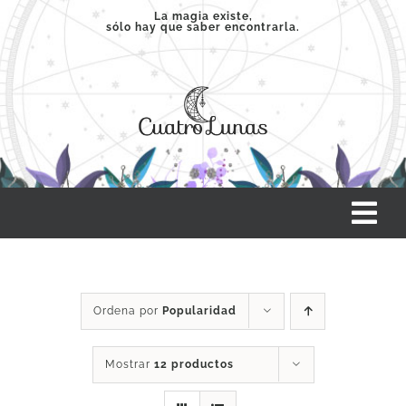
Saltar
La magia existe,
sólo hay que saber encontrarla.
al
contenido
Tog
Nav
INICIO
Ordena por
Popularidad
SERVICIOS
Mostrar
12 productos
CLASES