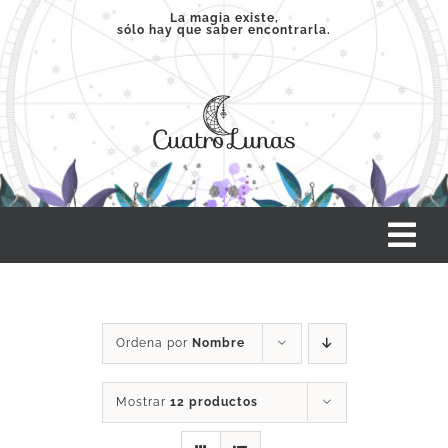
Saltar
La magia existe,
sólo hay que saber encontrarla.
al
contenido
Tog
Nav
INICIO
Ordena por
Nombre
SERVICIOS
Mostrar
12 productos
CLASES