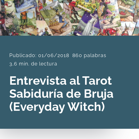
DESCARGAS
PRODUCTOS
Publicado: 01/06/2018
860 palabras
ARTÍCULOS
3,6 min. de lectura
ACERCA
Entrevista al Tarot
Sabiduría de Bruja
CONTACTO
(Everyday Witch)
Carrito