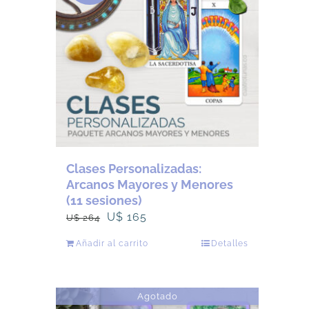
Clases Personalizadas:
Arcanos Mayores y Menores
(11 sesiones)
El
El
U$
165
U$
264
precio
precio
Añadir al carrito
Detalles
original
actual
era:
es:
U$
U$
Agotado
264.
165.