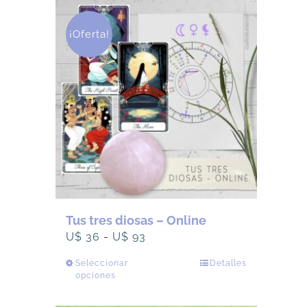
28.
26.
¡Oferta!
Tus tres diosas – Online
Rango
U$
36
-
U$
93
de
Seleccionar
Este
Detalles
precios:
opciones
producto
desde
tiene