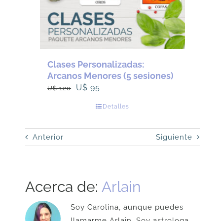
Clases Personalizadas:
Arcanos Menores (5 sesiones)
El
El
U$
95
U$
120
precio
precio
Detalles
original
actual
era:
es:
Anterior
Siguiente
U$
U$
120.
95.
Acerca de:
Arlain
Soy Carolina, aunque puedes
llamarme Arlain. Soy astrologa,