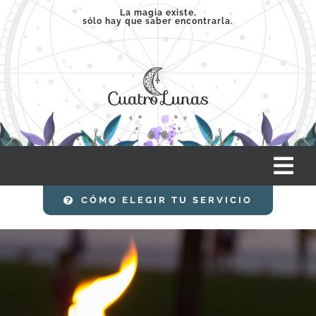
Saltar
La magia existe,
sólo hay que saber encontrarla.
al
contenido
Tog
Nav
CÓMO ELEGIR TU SERVICIO
INICIO
SERVICIOS
CLASES