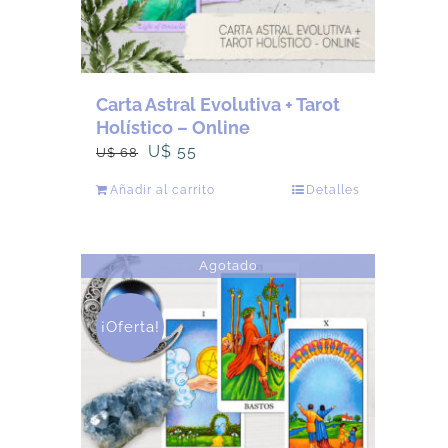
página
de
producto
Carta Astral Evolutiva + Tarot
Holístico – Online
El
El
U$
55
U$
68
precio
precio
Añadir al carrito
Detalles
original
actual
era:
es:
U$
U$
Agotado
68.
55.
¡Oferta!